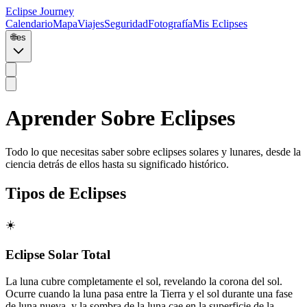
Eclipse Journey
Calendario
Mapa
Viajes
Seguridad
Fotografía
Mis Eclipses
🌐
es
Aprender Sobre
Eclipses
Todo lo que necesitas saber sobre eclipses solares y lunares, desde la
ciencia detrás de ellos hasta su significado histórico.
Tipos de Eclipses
☀️
Eclipse Solar Total
La luna cubre completamente el sol, revelando la corona del sol.
Ocurre cuando la luna pasa entre la Tierra y el sol durante una fase
de luna nueva, y la sombra de la luna cae en la superficie de la